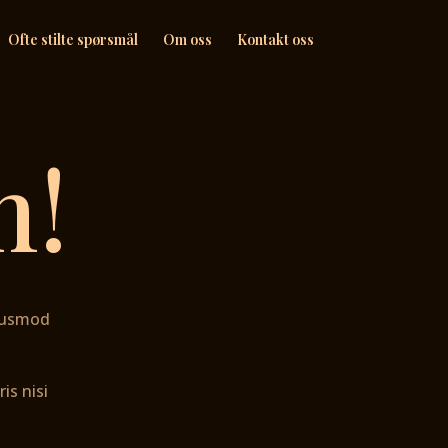
Ofte stilte spørsmål
Om oss
Kontakt oss
m!
eiusmod
is nisi